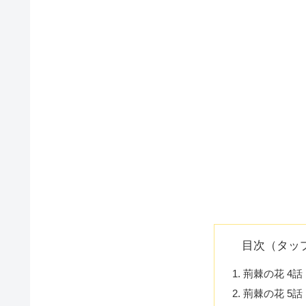
目次（タッ
荊棘の花 4話
荊棘の花 5話