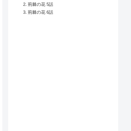
荊棘の花 5話
荊棘の花 6話