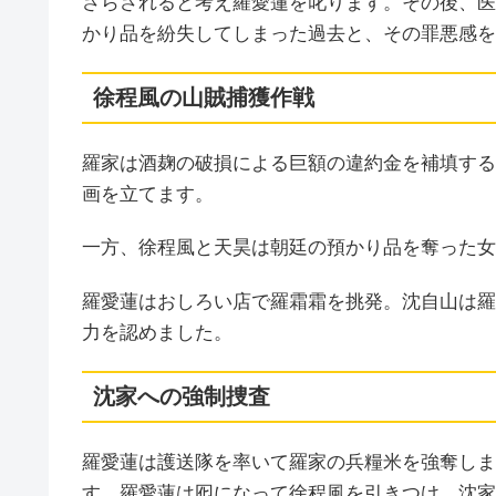
さらされると考え羅愛蓮を叱ります。その後、医
かり品を紛失してしまった過去と、その罪悪感を
徐程風の山賊捕獲作戦
羅家は酒麹の破損による巨額の違約金を補填する
画を立てます。
一方、徐程風と天昊は朝廷の預かり品を奪った女
羅愛蓮はおしろい店で羅霜霜を挑発。沈自山は羅
力を認めました。
沈家への強制捜査
羅愛蓮は護送隊を率いて羅家の兵糧米を強奪しま
す。羅愛蓮は囮になって徐程風を引きつけ、沈家