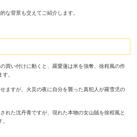
史的な背景も交えてご紹介します。
米の買い付けに動くと、羅愛蓮は米を強奪、徐程風の作
ます。
させますが。火災の夜に自分を襲った真犯人が羅雪児の
出された沈丹青ですが、現れた本物の女山賊を徐程風と
す。