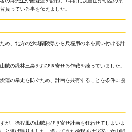
者の繆先生が羅愛蓮を訪ね、1年前に沈自山が朝廷の預
背負っている事を伝えました。
ため、北方の沙城蘭陵県から兵糧用の米を買い付ける計
山賊の緑林三梟をおびき寄せる作戦を練っていました。
愛蓮の暴走を防ぐため、計画を共有することを条件に協
すが、徐程風の山賊おびき寄せ計画を狂わせてしまいま
にと逃げ帰りました。追ってきた徐程風は沈家に女山賊