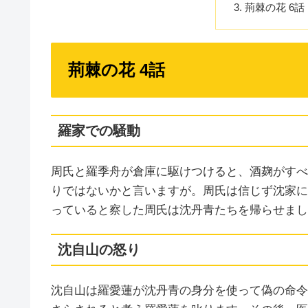
荊棘の花 6話
荊棘の花 4話
羅家での騒動
周氏と羅季舟が倉庫に駆けつけると、酒麹がすべ
りではないかと言いますが。周氏は信じず沈家に
っていると察した周氏は沈丹青たちを帰らせまし
沈自山の怒り
沈自山は羅愛蓮が沈丹青の身分を使って偽の命令